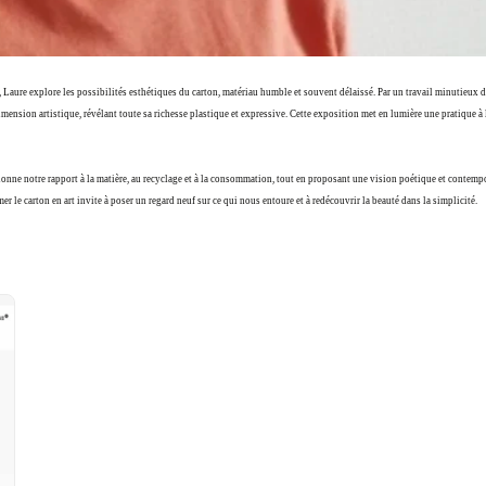
, Laure explore les possibilités esthétiques du carton, matériau humble et souvent délaissé. Par un travail minutieux
ension artistique, révélant toute sa richesse plastique et expressive. Cette exposition met en lumière une pratique à la
tionne notre rapport à la matière, au recyclage et à la consommation, tout en proposant une vision poétique et contempo
r le carton en art invite à poser un regard neuf sur ce qui nous entoure et à redécouvrir la beauté dans la simplicité.